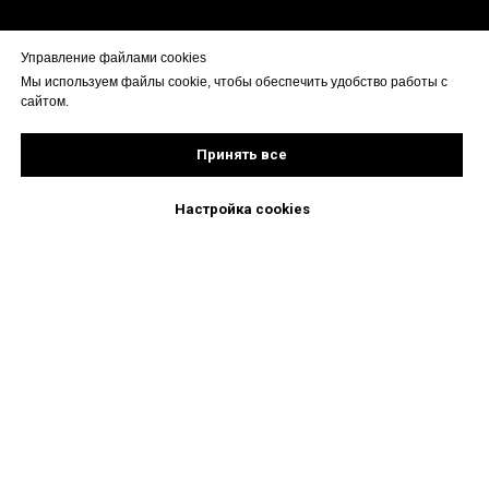
Управление файлами cookies
Мы используем файлы cookie, чтобы обеспечить удобство работы с
сайтом.
Принять все
Настройка cookies
“
«Символично, что этот абсолютно новый по
форме и оригинальный по содержанию объект
открывается в день рождения Находки.
Убежден, что благодаря энтузиазму и