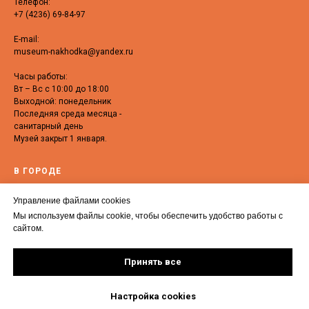
Телефон:
+7 (4236) 69-84-97
E-mail:
museum-nakhodka@yandex.ru
Часы работы:
Вт – Вс с 10:00 до 18:00
Выходной: понедельник
Последняя среда месяца -
санитарный день
Музей закрыт 1 января.
В ГОРОДЕ
Выставочный зал «Залив
Управление файлами cookies
Восток»
Мы используем файлы cookie, чтобы обеспечить удобство работы с
Достопримечательности
сайтом.
Находки
ИН - Центр
Принять все
Маломобильным гражданам
Настройка cookies